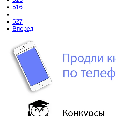
516
...
527
Вперед