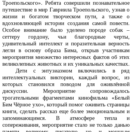
Троепольского». Ребята совершили познавательное
путешествие в мир Гавриила Троепольского, узнав о
жизни и богатом творческом пути, а также о
вдохновляющей истории создания самой повести.
Особое внимание было уделено породе собак –
сеттеру гордону, чьи благородные черты,
удивительный интеллект и поразительная верность
легли в основу образа Бима, открыв участникам
мероприятия множество интересных фактов об этих
великолепных животных и их уникальных качествах.
Дети с энтузиазмом включились в ряд
интеллектуальных викторин, каждый вопрос, из
которых становился поводом для оживлённой
дискуссии. Мероприятие сопровождалось
трогательными фрагментами кинофильма «Белый
Бим Чёрное ухо», который помог оживить страницы
книги, сделать рассказ еще более эмоциональным и
запоминающимся. В атмосфере тепла и
сопереживания, мероприятие стало не только данью
памяти великому писателю, но и мощным