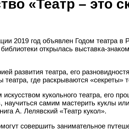
во «Театр – это ск
ии 2019 год объявлен Годом театра в Р
иблиотеки открылась выставка-знакомст
рией развития театра, его разновиднос
ы театра, где раскрываются «секреты» 
 искусством кукольного театра, его пр
в, научиться самим мастерить куклы ил
нига А. Лелявский «Театр кукол».
помогут совершить занимательное путеш