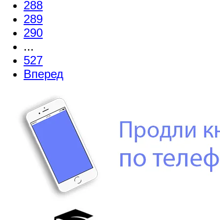
288
289
290
...
527
Вперед