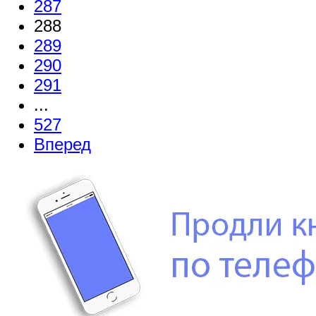
287
288
289
290
291
...
527
Вперед