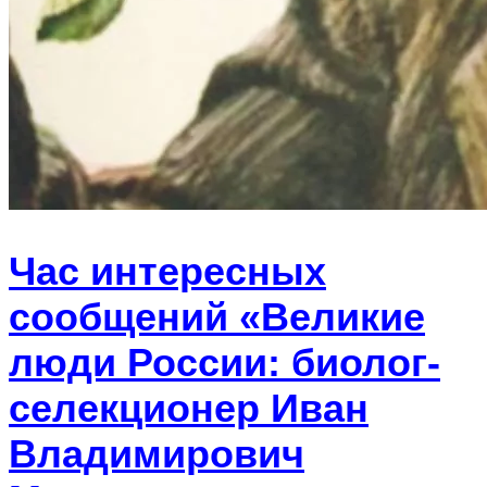
Час интересных
сообщений «Великие
люди России: биолог-
селекционер Иван
Владимирович