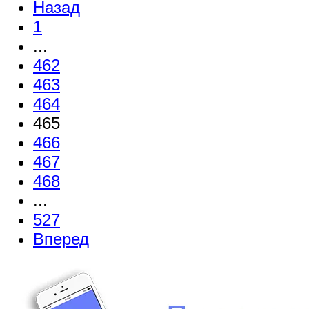
Назад
1
...
462
463
464
465
466
467
468
...
527
Вперед