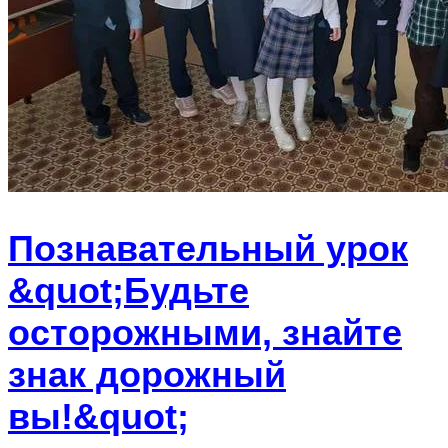
Познавательный урок
&quot;Будьте
осторожными, знайте
знак дорожный
вы!&quot;