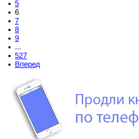
5
6
7
8
9
...
527
Вперед