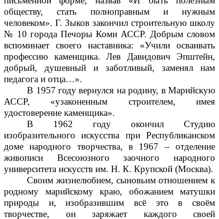
письменной форме, назвав «И быть полезным
обществу, стать полноправным и нужным
человеком». Г. Зыков закончил строительную школу
№ 10 города Печоры Коми АССР. Добрым словом
вспоминает своего наставника: «Учили осваивать
профессию каменщика. Лев Давидович Эпштейн,
добрый, душевный и заботливый, заменял нам
педагога и отца…».
В 1957 году вернулся на родину, в Марийскую
АССР, «узаконенным строителем, имея
удостоверение каменщика».
В 1962 году окончил Студию
изобразительного искусства при Республиканском
доме народного творчества, в 1967 – отделение
живописи Всесоюзного заочного народного
университета искусств им. Н. К. Крупской (Москва).
Своим жизнелюбием, сыновьим отношением к
родному марийскому краю, обожанием матушки
природы и, изобразившим всё это в своём
творчестве, он заряжает каждого своей