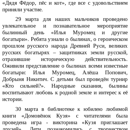
«Дядя Фёдор, пёс и кот», где все с удовольствием
приняли участие.
29 марта для наших мальчиков проведено
увлекательное и познавательное мероприятие
былинный день «Илья Муромец и другие
богатыри». Ребята узнали о былинах, о героическом
прошлом русского народа Древней Руси, великих
русских богатырях – защитниках земли русской,
отразившие историческую действительность.
Оживили представление о былинах всеми известные
богатыри: Илья Муромец, Алёша Попович,
Добрыня Никитич. С детьми был проведён турнир
«Кто сильней?». Народные сказания, былины
воспитывают любовь к родной земле и интерес к её
истории.
30 марта в библиотеке к юбилею любимой
книги «Домовёнок Кузя» с читателями была
проведена игра - викторина «Кузя приглашает
друзей». Дети познакомились с творчеством