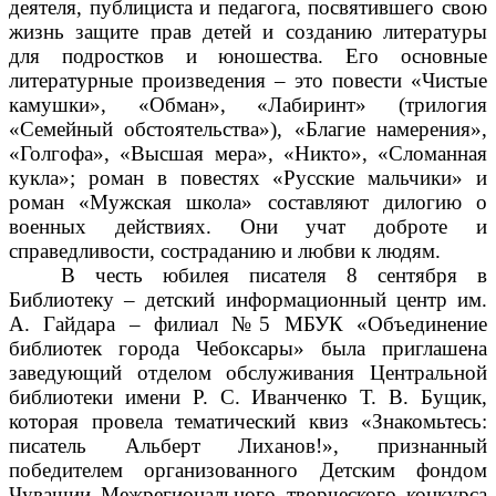
деятеля, публициста и педагога, посвятившего свою
жизнь защите прав детей и созданию литературы
для подростков и юношества. Его основные
литературные произведения – это повести «Чистые
камушки», «Обман», «Лабиринт» (трилогия
«Семейный обстоятельства»), «Благие намерения»,
«Голгофа», «Высшая мера», «Никто», «Сломанная
кукла»; роман в повестях «Русские мальчики» и
роман «Мужская школа» составляют дилогию о
военных действиях. Они учат доброте и
справедливости, состраданию и любви к людям.
В честь юбилея писателя 8 сентября в
Библиотеку – детский информационный центр им.
А. Гайдара – филиал №5 МБУК «Объединение
библиотек города Чебоксары» была приглашена
заведующий отделом обслуживания Центральной
библиотеки имени Р. С. Иванченко Т. В. Бущик,
которая провела тематический квиз «Знакомьтесь:
писатель Альберт Лиханов!», признанный
победителем организованного Детским фондом
Чувашии Межрегионального творческого конкурса